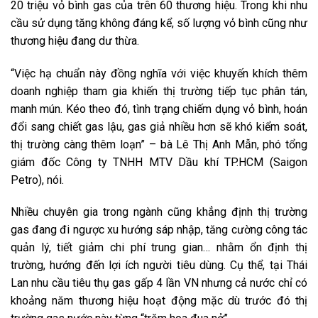
20 triệu vỏ bình gas của trên 60 thương hiệu. Trong khi nhu
cầu sử dụng tăng không đáng kể, số lượng vỏ bình cũng như
thương hiệu đang dư thừa.
“Việc hạ chuẩn này đồng nghĩa với việc khuyến khích thêm
doanh nghiệp tham gia khiến thị trường tiếp tục phân tán,
manh mún. Kéo theo đó, tình trạng chiếm dụng vỏ bình, hoán
đổi sang chiết gas lậu, gas giả nhiều hơn sẽ khó kiểm soát,
thị trường càng thêm loạn” – bà Lê Thị Anh Mẫn, phó tổng
giám đốc Công ty TNHH MTV Dầu khí TP.HCM (Saigon
Petro), nói.
Nhiều chuyên gia trong ngành cũng khẳng định thị trường
gas đang đi ngược xu hướng sáp nhập, tăng cường công tác
quản lý, tiết giảm chi phí trung gian… nhằm ổn định thị
trường, hướng đến lợi ích người tiêu dùng. Cụ thể, tại Thái
Lan nhu cầu tiêu thụ gas gấp 4 lần VN nhưng cả nước chỉ có
khoảng năm thương hiệu hoạt động mặc dù trước đó thị