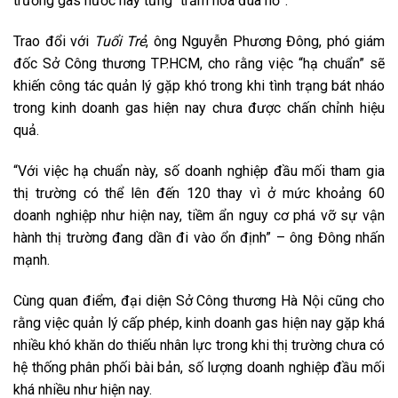
trường gas nước này từng “trăm hoa đua nở”.
Trao đổi với
Tuổi Trẻ
, ông Nguyễn Phương Đông, phó giám
đốc Sở Công thương TP.HCM, cho rằng việc “hạ chuẩn” sẽ
khiến công tác quản lý gặp khó trong khi tình trạng bát nháo
trong kinh doanh gas hiện nay chưa được chấn chỉnh hiệu
quả.
“Với việc hạ chuẩn này, số doanh nghiệp đầu mối tham gia
thị trường có thể lên đến 120 thay vì ở mức khoảng 60
doanh nghiệp như hiện nay, tiềm ẩn nguy cơ phá vỡ sự vận
hành thị trường đang dần đi vào ổn định” – ông Đông nhấn
mạnh.
Cùng quan điểm, đại diện Sở Công thương Hà Nội cũng cho
rằng việc quản lý cấp phép, kinh doanh gas hiện nay gặp khá
nhiều khó khăn do thiếu nhân lực trong khi thị trường chưa có
hệ thống phân phối bài bản, số lượng doanh nghiệp đầu mối
khá nhiều như hiện nay.