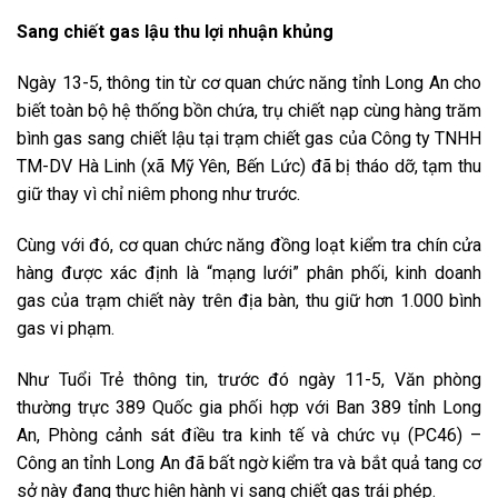
Sang chiết gas lậu thu lợi nhuận khủng
Ngày 13-5, thông tin từ cơ quan chức năng tỉnh Long An cho
biết toàn bộ hệ thống bồn chứa, trụ chiết nạp cùng hàng trăm
bình gas sang chiết lậu tại trạm chiết gas của Công ty TNHH
TM-DV Hà Linh (xã Mỹ Yên, Bến Lức) đã bị tháo dỡ, tạm thu
giữ thay vì chỉ niêm phong như trước.
Cùng với đó, cơ quan chức năng đồng loạt kiểm tra chín cửa
hàng được xác định là “mạng lưới” phân phối, kinh doanh
gas của trạm chiết này trên địa bàn, thu giữ hơn 1.000 bình
gas vi phạm.
Như Tuổi Trẻ thông tin, trước đó ngày 11-5, Văn phòng
thường trực 389 Quốc gia phối hợp với Ban 389 tỉnh Long
An, Phòng cảnh sát điều tra kinh tế và chức vụ (PC46) –
Công an tỉnh Long An đã bất ngờ kiểm tra và bắt quả tang cơ
sở này đang thực hiện hành vi sang chiết gas trái phép.