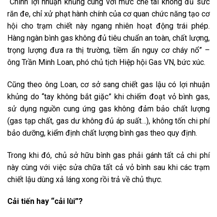
“Chính lợi nhuận khủng cùng với mức chế tài không đủ sức
răn đe, chỉ xử phạt hành chính của cơ quan chức năng tạo cơ
hội cho trạm chiết này ngang nhiên hoạt động trái phép.
Hàng ngàn bình gas không đủ tiêu chuẩn an toàn, chất lượng,
trọng lượng đưa ra thị trường, tiềm ẩn nguy cơ cháy nổ” –
ông Trần Minh Loan, phó chủ tịch Hiệp hội Gas VN, bức xúc.
Cũng theo ông Loan, cơ sở sang chiết gas lậu có lợi nhuận
khủng do “tay không bắt giặc” khi chiếm đoạt vỏ bình gas,
sử dụng nguồn cung ứng gas không đảm bảo chất lượng
(gas tạp chất, gas dư không đủ áp suất…), không tốn chi phí
bảo dưỡng, kiểm định chất lượng bình gas theo quy định.
Trong khi đó, chủ sở hữu bình gas phải gánh tất cả chi phí
này cùng với việc sửa chữa tất cả vỏ bình sau khi các trạm
chiết lậu dùng xả láng xong rồi trả về chủ thực.
Cải tiến hay “cải lùi”?