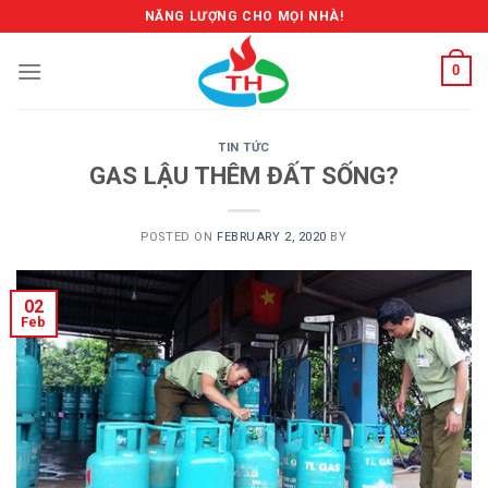
Skip
NĂNG LƯỢNG CHO MỌI NHÀ!
to
content
0
TIN TỨC
GAS LẬU THÊM ĐẤT SỐNG?
POSTED ON
FEBRUARY 2, 2020
BY
02
Feb